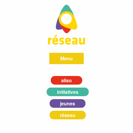
Menu
aliso
initiatives
jeunes
réseau