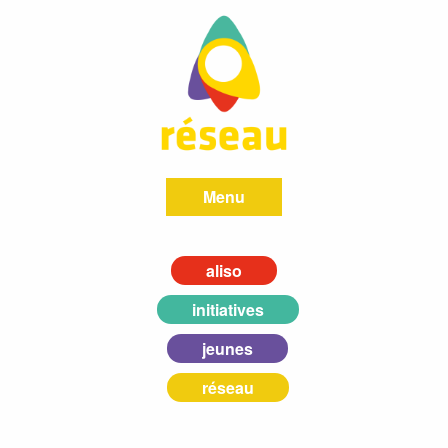
Menu
aliso
initiatives
jeunes
réseau