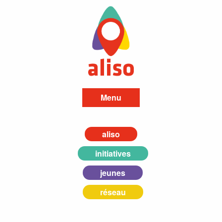
Menu
aliso
initiatives
jeunes
réseau