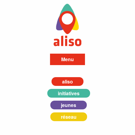
Menu
aliso
initiatives
jeunes
réseau