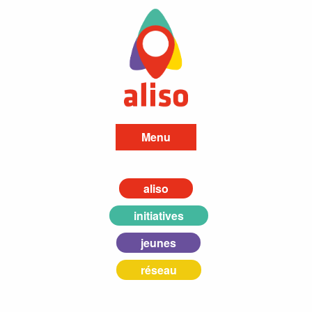
Menu
aliso
initiatives
jeunes
réseau