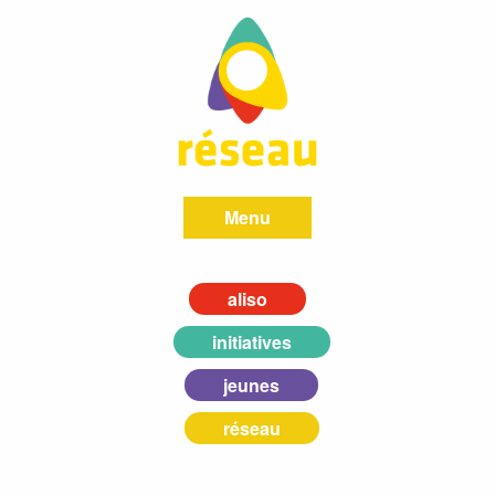
Menu
aliso
initiatives
jeunes
réseau