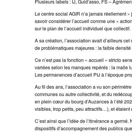
Plusieurs labels : IJ, Guid’asso, FS – Agréme
Le centre social AGIR n’a jamais réellement « j
savoir considérer l’accueil comme une « action 
sur le plan de l’accueil individuel que collectif.
A sa création, l’association avait d’ailleurs cet 
de problématiques majeures : la faible densité de
Ce n’est pas la fonction « accueil » stricto sen
variées selon les manques repérés : la malle lu
Les permanences d’accueil PIJ à l’époque pr
Au fil des ans, l’association a vu son périmè
communes ou autre collectivité, et du redécoupa
en plein cœur du bourg d’Auzances à l’été 2022.
visibles, trop petits, peu attractifs…), et étaie
C’est ainsi que l’idée de l’itinérance a germé
dispositifs d’accompagnement des publics que n