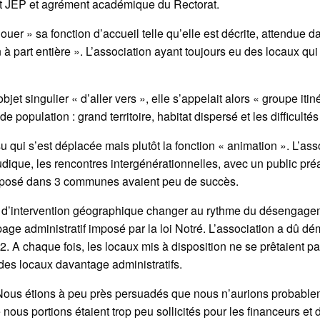
nt JEP et agrément académique du Rectorat.
ouer » sa fonction d’accueil telle qu’elle est décrite, attendue 
à part entière ». L’association ayant toujours eu des locaux qui 
objet singulier « d’aller vers », elle s’appelait alors « groupe iti
 population : grand territoire, habitat dispersé et les difficulté
su qui s’est déplacée mais plutôt la fonction « animation ». L’as
dique, les rencontres intergénérationnelles, avec un public pré
oposé dans 3 communes avaient peu de succès.
tre d’intervention géographique changer au rythme du désengag
ge administratif imposé par la loi Notré. L’association a dû dém
 A chaque fois, les locaux mis à disposition ne se prêtaient pas
nt des locaux davantage administratifs.
. Nous étions à peu près persuadés que nous n’aurions probable
ous portions étaient trop peu sollicités pour les financeurs et