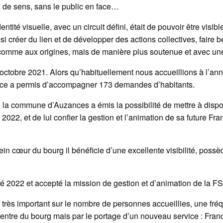
s de sens, sans le public en face…
entité visuelle, avec un circuit défini, était de pouvoir être visib
i créer du lien et de développer des actions collectives, faire
 comme aux origines, mais de manière plus soutenue et avec une
12 octobre 2021. Alors qu’habituellement nous accueillions à l’
érance a permis d’accompagner 173 demandes d’habitants.
, la commune d’Auzances a émis la possibilité de mettre à disposi
 2022, et de lui confier la gestion et l’animation de sa future Fr
in cœur du bourg il bénéficie d’une excellente visibilité, possè
té 2022 et accepté la mission de gestion et d’animation de la F
rès important sur le nombre de personnes accueillies, une fré
ntre du bourg mais par le portage d’un nouveau service : Franc