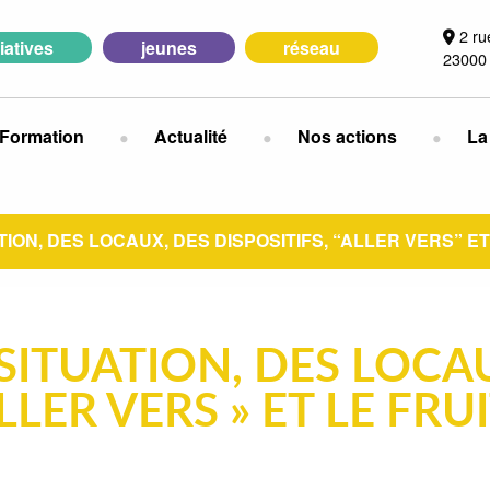
2 ru
tiatives
jeunes
réseau
23000
Formation
Actualité
Nos actions
La
ATION, DES LOCAUX, DES DISPOSITIFS, “ALLER VERS” ET
 SITUATION, DES LOCA
ALLER VERS » ET LE FRU