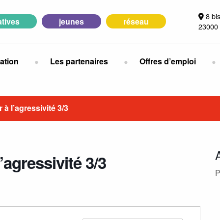
8 bi
iatives
jeunes
réseau
23000 
ation
Les partenaires
Offres d’emploi
 l’agressivité 3/3
agressivité 3/3
P