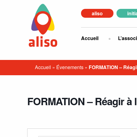
aliso
init
Accueil
L’associ
Accueil
»
Évenements
»
FORMATION – Réagir à
FORMATION – Réagir à l’