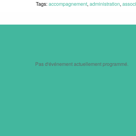
Tags:
accompagnement
,
administration
,
associ
Pas d'événement actuellement programmé.