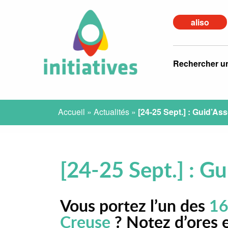
aliso
Rechercher u
Accueil
»
Actualités
»
[24-25 Sept.] : Guid’As
[24-25 Sept.] : G
Vous portez l’un des
16
Creuse
? Notez d’ores 