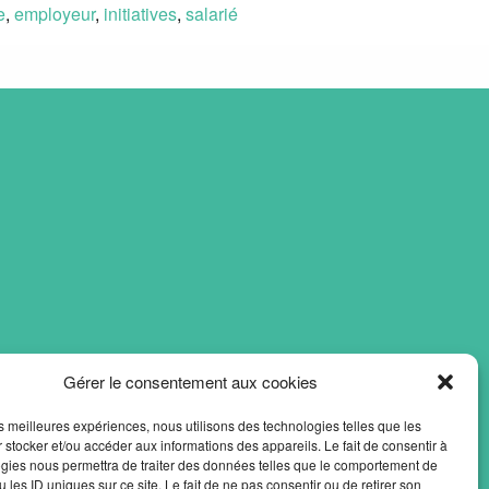
e
,
employeur
,
initiatives
,
salarié
Gérer le consentement aux cookies
les meilleures expériences, nous utilisons des technologies telles que les
 stocker et/ou accéder aux informations des appareils. Le fait de consentir à
gies nous permettra de traiter des données telles que le comportement de
 les ID uniques sur ce site. Le fait de ne pas consentir ou de retirer son