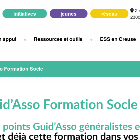
2 
initiatives
jeunes
réseau
2300
n appui
Ressources et outils
ESS en Creuse
so Formation Socle
uid’Asso Formation Socle
 points Guid’Asso généralistes e
et déjà cette formation dans vos