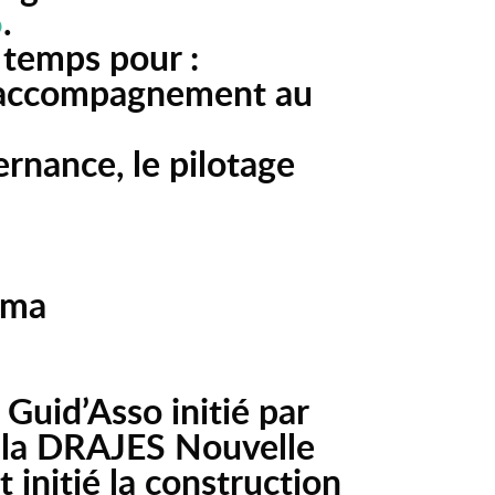
6
.
n temps pour :
 d’accompagnement au
ernance, le pilotage
ama
Guid’Asso initié par
e, la DRAJES Nouvelle
 initié la construction