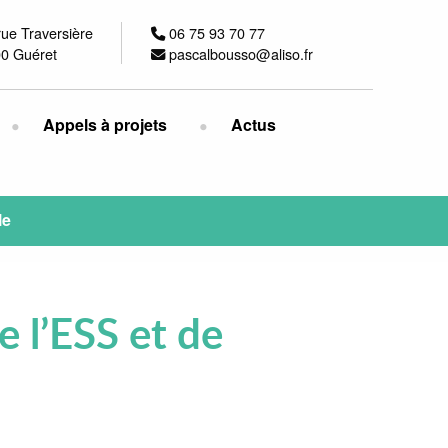
rue Traversière
06 75 93 70 77
0 Guéret
pascalbousso@aliso.fr
Appels à projets
Actus
le
e l’ESS et de