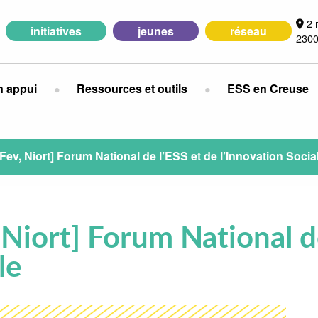
2 
initiatives
jeunes
réseau
2300
n appui
Ressources et outils
ESS en Creuse
 Fev, Niort] Forum National de l’ESS et de l’Innovation Socia
 Niort] Forum National d
le