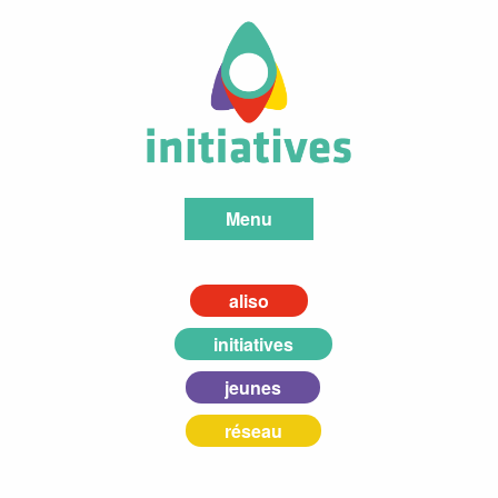
Menu
aliso
initiatives
jeunes
réseau