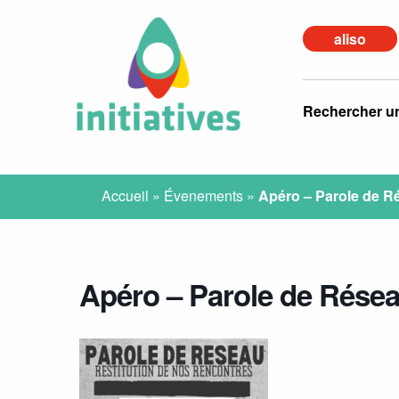
aliso
Rechercher u
Accueil
»
Évenements
»
Apéro – Parole de R
Apéro – Parole de Rése