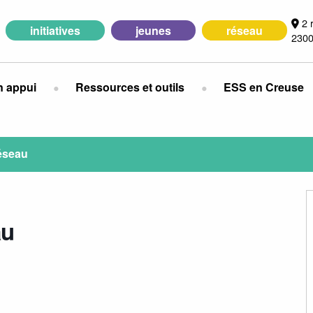
2 
initiatives
jeunes
réseau
2300
n appui
Ressources et outils
ESS en Creuse
éseau
au