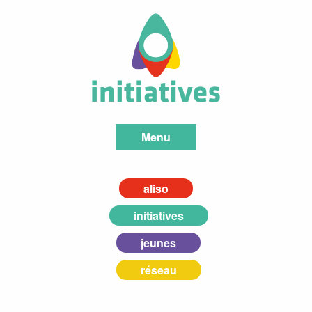
Menu
aliso
initiatives
jeunes
réseau