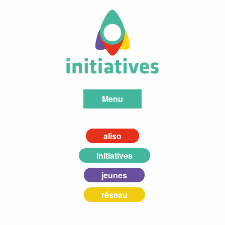
Menu
aliso
initiatives
jeunes
réseau