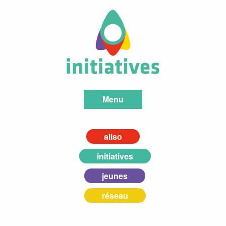
Menu
aliso
initiatives
jeunes
réseau