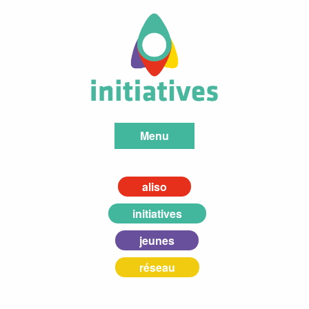
Menu
aliso
initiatives
jeunes
réseau