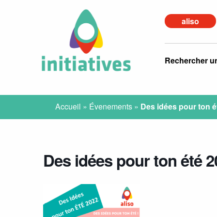
aliso
Rechercher u
Accueil
»
Évenements
»
Des idées pour ton é
Des idées pour ton été 