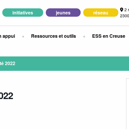
2 
initiatives
jeunes
réseau
2300
n appui
Ressources et outils
ESS en Creuse
té 2022
2022