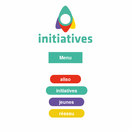
Menu
aliso
initiatives
jeunes
réseau