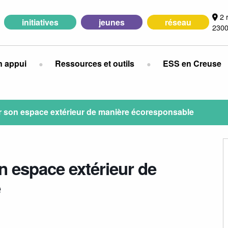
2 
initiatives
jeunes
réseau
2300
n appui
Ressources et outils
ESS en Creuse
son espace extérieur de manière écoresponsable
 espace extérieur de
e