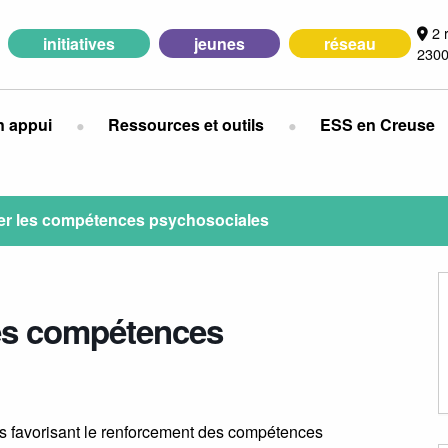
2 
initiatives
jeunes
réseau
2300
n appui
Ressources et outils
ESS en Creuse
er les compétences psychosociales
es compétences
s favorisant le renforcement des compétences