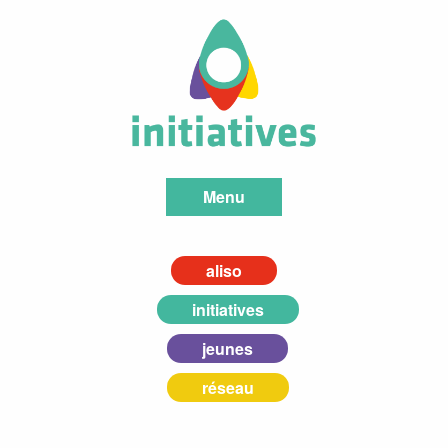
Menu
aliso
initiatives
jeunes
réseau