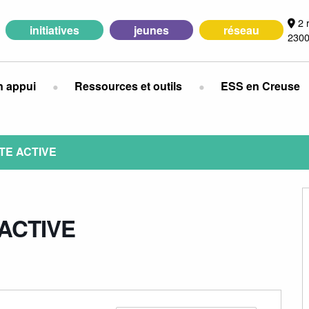
2 
initiatives
jeunes
réseau
2300
n appui
Ressources et outils
ESS en Creuse
TE ACTIVE
ACTIVE