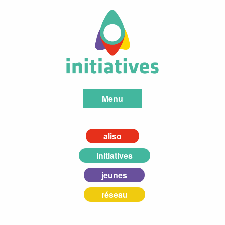
Menu
aliso
initiatives
jeunes
réseau