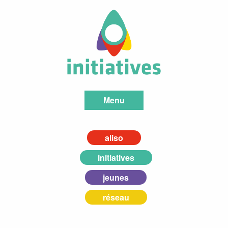
Menu
aliso
initiatives
jeunes
réseau