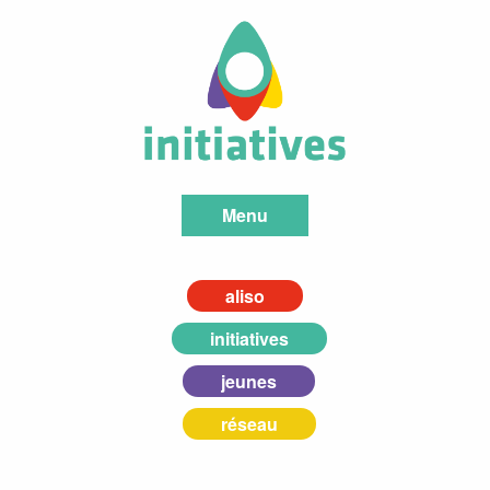
Menu
aliso
initiatives
jeunes
réseau