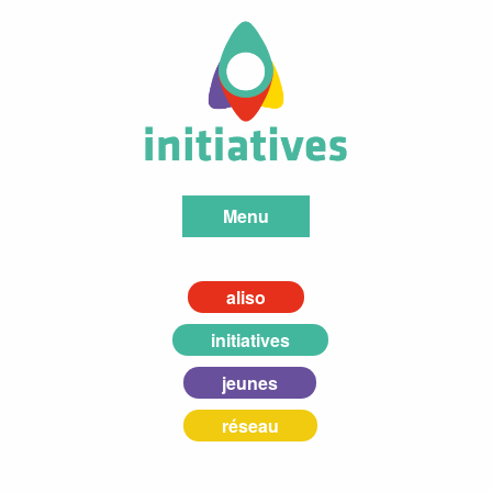
Menu
aliso
initiatives
jeunes
réseau