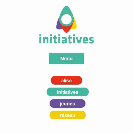
Menu
aliso
initiatives
jeunes
réseau