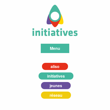
Menu
aliso
initiatives
jeunes
réseau