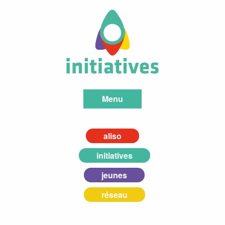
Menu
aliso
initiatives
jeunes
réseau