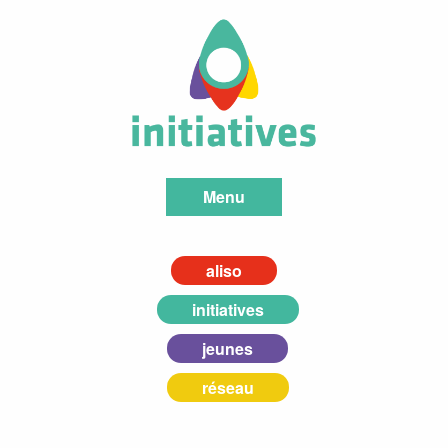
Menu
aliso
initiatives
jeunes
réseau