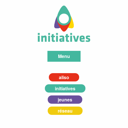
Menu
aliso
initiatives
jeunes
réseau