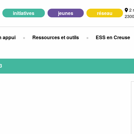
2 
initiatives
jeunes
réseau
2300
n appui
Ressources et outils
ESS en Creuse
3