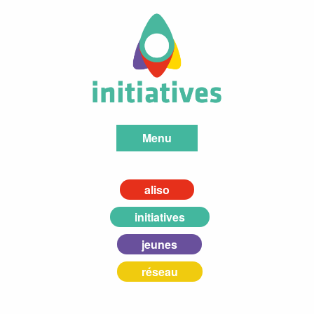
Menu
aliso
initiatives
jeunes
réseau