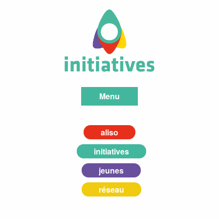
Menu
aliso
initiatives
jeunes
réseau