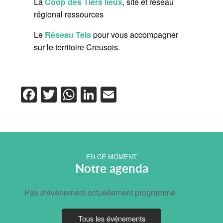
La
Coop des Tiers lieux
, site et réseau
régional ressources
Le
Réseau Tela
pour vous accompagner
sur le territoire Creusois.
Facebook
Twitter
WhatsApp
LinkedIn
Email
EN CE MOMENT
Notre agenda
Pas d'événement actuellement programmé.
Tous les événements