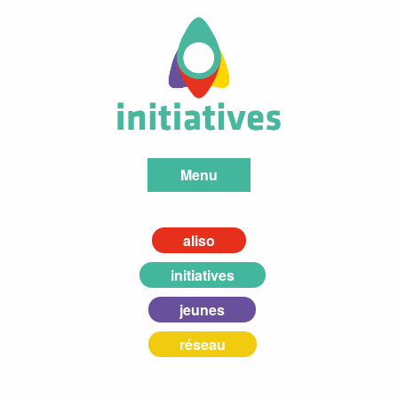
Menu
aliso
initiatives
jeunes
réseau