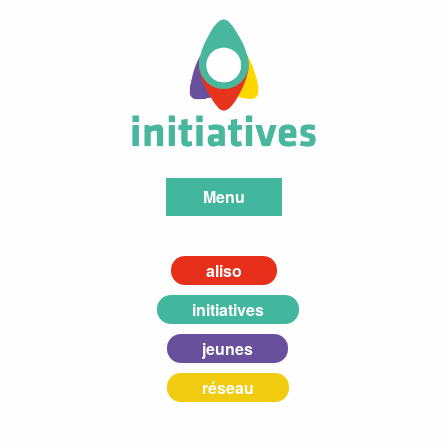
Menu
aliso
initiatives
jeunes
réseau