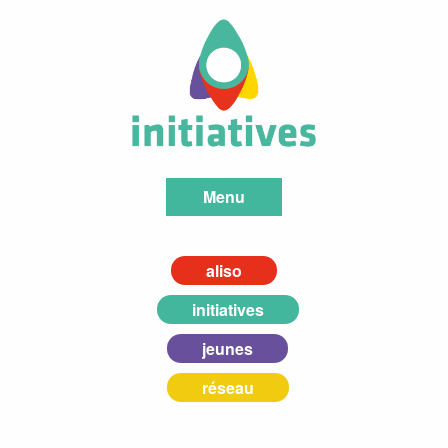
Menu
aliso
initiatives
jeunes
réseau