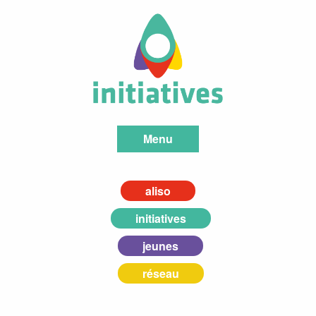
Menu
aliso
initiatives
jeunes
réseau