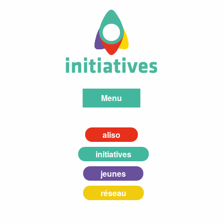
Menu
aliso
initiatives
jeunes
réseau