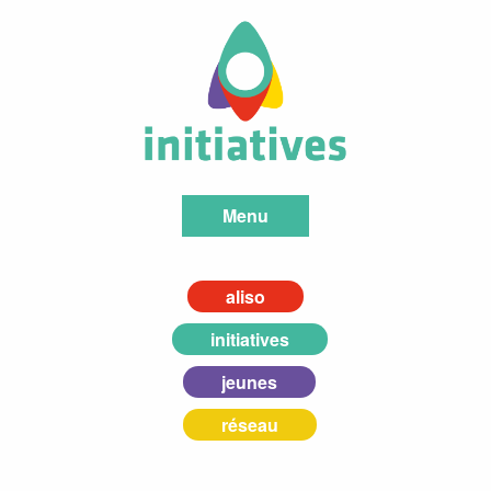
Menu
aliso
initiatives
jeunes
réseau