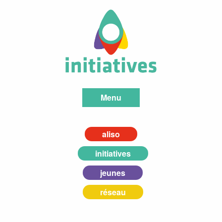
Menu
aliso
initiatives
jeunes
réseau