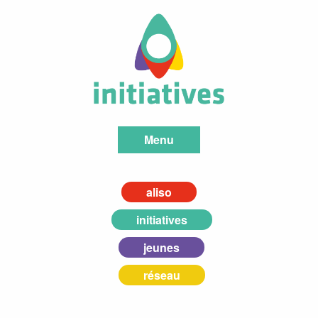
Menu
aliso
initiatives
jeunes
réseau