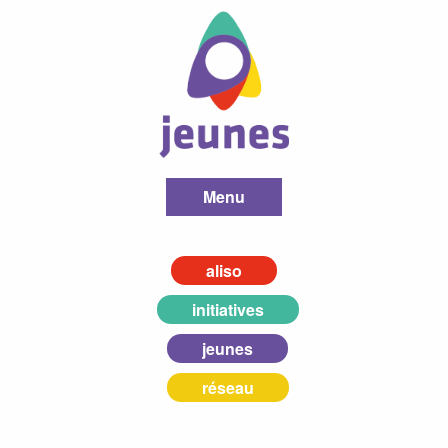
Menu
aliso
initiatives
jeunes
réseau