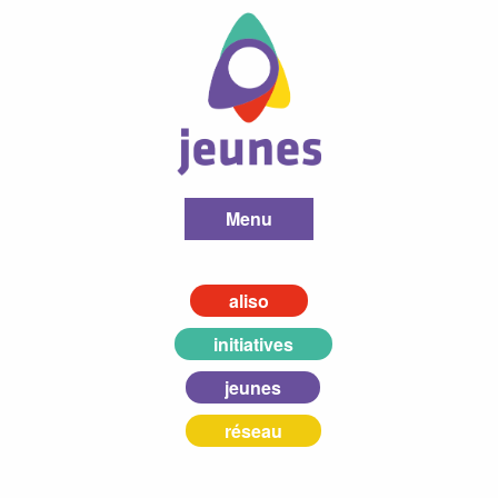
Menu
aliso
initiatives
jeunes
réseau