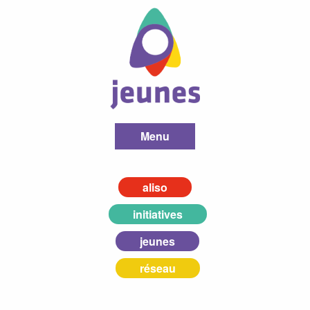
Menu
aliso
initiatives
jeunes
réseau