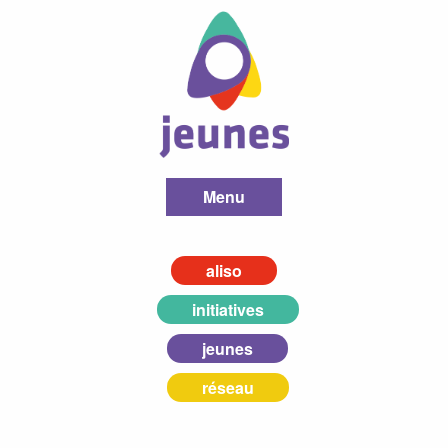
Menu
aliso
initiatives
jeunes
réseau