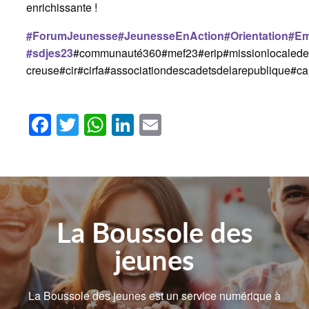
enrichissante !
#ForumJeunesse
#JeunesseEnAction
#Orientation
#Em
#sdjes23
#communauté360#mef23#erip#missionlocalede
creuse#cir#cirfa#associationdescadetsdelarepublique#c
Facebook
Twitter
WhatsApp
LinkedIn
Email
La Boussole des
jeunes
La Boussole des jeunes est un service numérique à