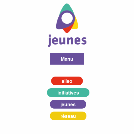
Menu
aliso
initiatives
jeunes
réseau