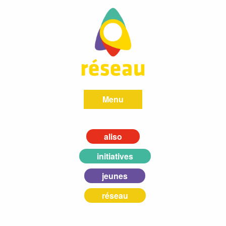
Menu
aliso
initiatives
jeunes
réseau