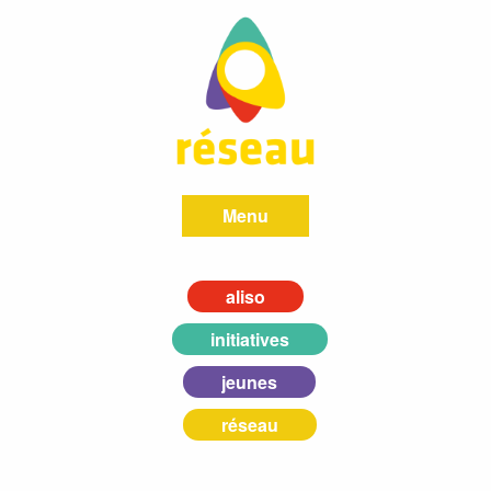
Menu
aliso
initiatives
jeunes
réseau