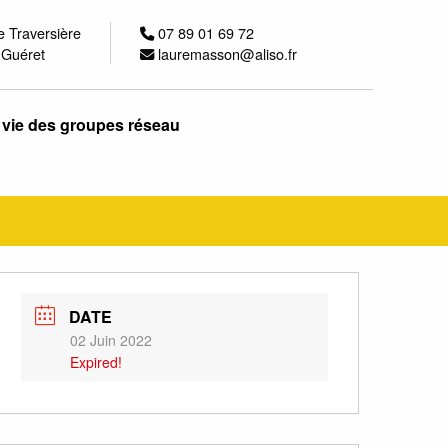
e Traversière
07 89 01 69 72
 Guéret
lauremasson@aliso.fr
 vie des groupes réseau
DATE
02 Juin 2022
Expired!